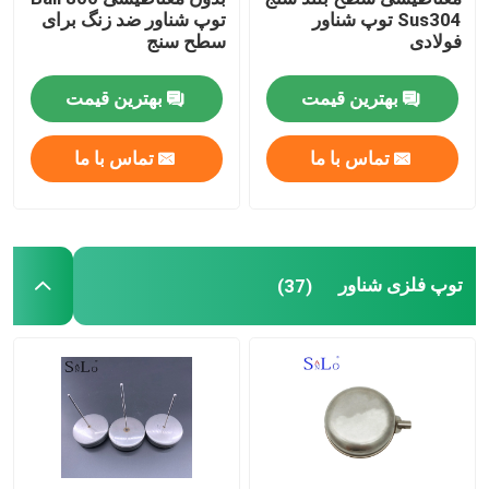
Sus304 توپ شناور
توپ شناور ضد زنگ برای
فولادی
سطح سنج
گیج های سطح تانک شناور
بهترین قیمت
بهترین قیمت
قطعات شیر ​​شناور
تماس با ما
تماس با ما
درپوش فولادی و لوازم جانبی سخت افزاری
توپ فلزی شناور
(37)