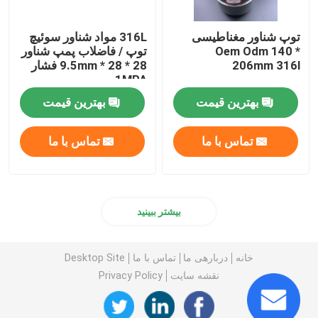
توپ شناور مغناطیسی
316L مواد شناور سوئیچ
Oem Odm 140 *
توپ / فاضلاب پمپ شناور
206mm 316l
28 * 28 * 9.5mm فشار
1MPA
بهترین قیمت
بهترین قیمت
تماس با ما
تماس با ما
بیشتر ببینید
خانه
دربارهی ما
تماس با ما
Desktop Site
نقشه سایت
Privacy Policy