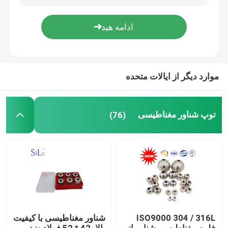
تور کارخانه
کنترل کیفیت
موارد دیگر از ایالات متحده
با ما تماس بگیرید
توپ شناور مغناطیسی
(76)
درخواست نقل قول
Company News
توپ شناور مغناطیسی
ISO9000 304 / 316L
شناور مغناطیسی با کیفیت
توپ شناور فولادی