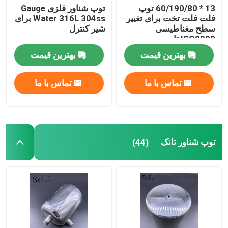
13 * 60/190/80 توپ
توپ شناور فلزی Gauge
فلت فلت تخت برای تغییر
Water 316L 304ss برای
سطح مغناطیسی
شیر کنترل
ISO9000 تایید
بهترین قیمت
بهترین قیمت
تماس با ما
تماس با ما
توپ شناور تانک
(44)