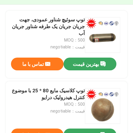
توپ سوئیچ شناور عمودی، جهت
جریان جریان یک طرفه شناور جریان
آب
MOQ：500
قیمت：negotiable
بهترین قیمت
تماس با ما
توپ کلاسیک مایع 80 * 25 با موضوع
کنترل هیدرولیک درایو
MOQ：500
قیمت：negotiable