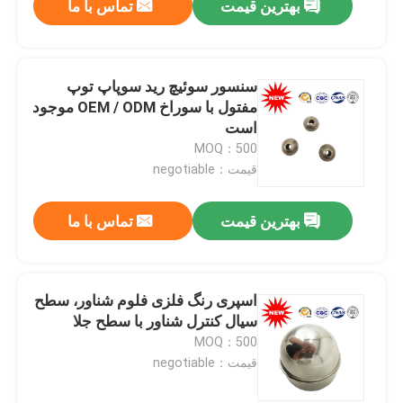
بهترین قیمت
تماس با ما
سنسور سوئیچ رید سوپاپ توپ
مفتول با سوراخ OEM / ODM موجود
است
MOQ：500
قیمت：negotiable
بهترین قیمت
تماس با ما
اسپری رنگ فلزی فلوم شناور، سطح
سیال کنترل شناور با سطح جلا
MOQ：500
قیمت：negotiable